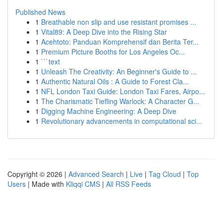
Published News
1
Breathable non slip and use resistant promises ...
1
Vital89: A Deep Dive into the Rising Star
1
Acehtoto: Panduan Komprehensif dan Berita Ter...
1
Premium Picture Booths for Los Angeles Oc...
1
```text
1
Unleash The Creativity: An Beginner's Guide to ...
1
Authentic Natural Oils : A Guide to Forest Cla...
1
NFL London Taxi Guide: London Taxi Fares, Airpo...
1
The Charismatic Tiefling Warlock: A Character G...
1
Digging Machine Engineering: A Deep Dive
1
Revolutionary advancements in computational sci...
Copyright © 2026 |
Advanced Search
|
Live
|
Tag Cloud
|
Top
Users
| Made with
Kliqqi CMS
|
All RSS Feeds