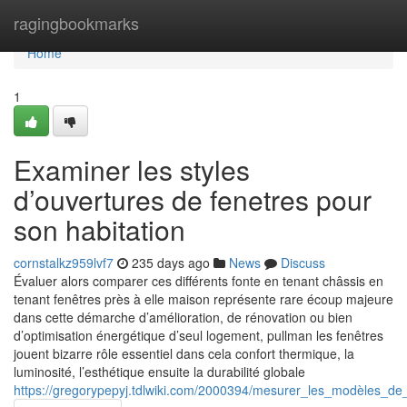
Home
ragingbookmarks
Home
1
Examiner les styles
d’ouvertures de fenetres pour
son habitation
cornstalkz959lvf7
235 days ago
News
Discuss
Évaluer alors comparer ces différents fonte en tenant châssis en
tenant fenêtres près à elle maison représente rare écoup majeure
dans cette démarche d’amélioration, de rénovation ou bien
d’optimisation énergétique d’seul logement, pullman les fenêtres
jouent bizarre rôle essentiel dans cela confort thermique, la
luminosité, l’esthétique ensuite la durabilité globale
https://gregorypepyj.tdlwiki.com/2000394/mesurer_les_modèles_d