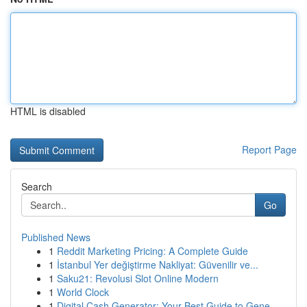
HTML is disabled
Report Page
Search
Go
Published News
1
Reddit Marketing Pricing: A Complete Guide
1
İstanbul Yer değiştirme Nakliyat: Güvenilir ve...
1
Saku21: Revolusi Slot Online Modern
1
World Clock
1
Digital Cash Generator: Your Best Guide to Gene...