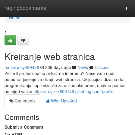
Home
ragingbookmarks
Togg
navi
Home
1
Kreiranje web stranica
hannawlcy499426
236 days ago
News
Discuss
Želite li profesionalnu prikaz na internetu? Naše vam nudi
potpuno rješenje za dizajn web stranica. Uključujući dizajna do
programiranja i optimizacije za online platforme, nudimo pomoć
po mjeri vašim
https://roylzzx809749.glifeblog.com/profile
Comments
Who Upvoted
Comments
Submit a Comment
No HTML