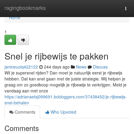
Home
ragingbookmarks
Togg
navi
Home
1
Snel je rijbewijs te pakken
janiceuulq422122
244 days ago
News
Discuss
Wil je supersnel rijden? Dan moet je natuurlijk eerst je rijbewijs
hebben. Dat kan snel gaan met de juiste strategie. Wij helpen je
graag om zo goedkoop mogelijk je rijbewijs te verkrijgen. Meld je
vandaag aan met onze
https://adrianaetsj099691.bcbloggers.com/37438452/je-rijbewijs-
snel-behalen
Comments
Who Upvoted
Comments