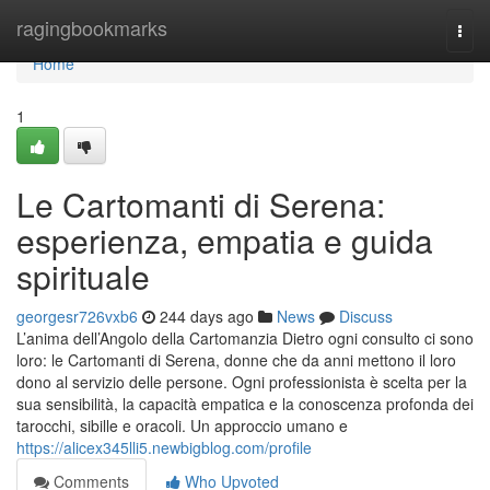
Home
ragingbookmarks
Togg
navi
Home
1
Le Cartomanti di Serena:
esperienza, empatia e guida
spirituale
georgesr726vxb6
244 days ago
News
Discuss
L’anima dell’Angolo della Cartomanzia Dietro ogni consulto ci sono
loro: le Cartomanti di Serena, donne che da anni mettono il loro
dono al servizio delle persone. Ogni professionista è scelta per la
sua sensibilità, la capacità empatica e la conoscenza profonda dei
tarocchi, sibille e oracoli. Un approccio umano e
https://alicex345lli5.newbigblog.com/profile
Comments
Who Upvoted