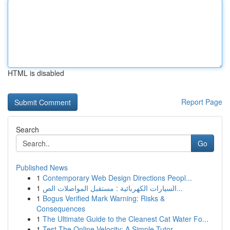
HTML is disabled
Report Page
Search
Go
Published News
1
Contemporary Web Design Directions Peopl...
1
السيارات الكهربائية : مستقبل المواصلات الص...
1
Bogus Verified Mark Warning: Risks &
Consequences
1
The Ultimate Guide to the Cleanest Cat Water Fo...
1
Test The Online Velocity: A Simple Tutor...