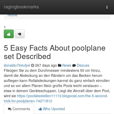
Home
ragingbookmarks
Togg
navi
Home
1
5 Easy Facts About poolplane
set Described
donaldu764ufp4
267 days ago
News
Discuss
Fileügen Sie zu dem Durchmesser mindestens 50 cm hinzu,
damit die Abdeckung an den Rändern um das Becken herum
aufliegen kann Rollabdeckungen kannst du ganz einfach einrollen
und so vor allem Planen fileür große Pools leicht verstauen –
etwa in deinem Geräteschuppen. Liegt die Aircraft über dem Pool,
wird sie
https://poolsbestellen11110.blogocial.com/the-5-second-
trick-for-poolplanen-74271812
Comments
Who Upvoted