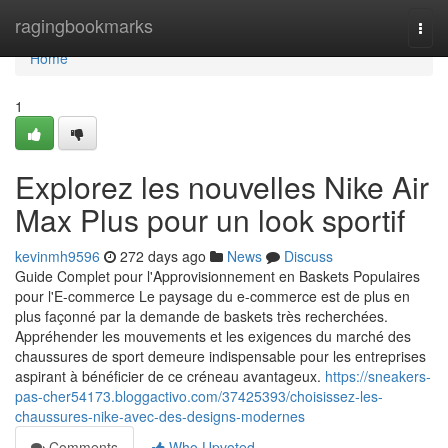
Home
ragingbookmarks
Togg
navi
Home
1
Explorez les nouvelles Nike Air
Max Plus pour un look sportif
kevinmh9596
272 days ago
News
Discuss
Guide Complet pour l'Approvisionnement en Baskets Populaires
pour l'E-commerce Le paysage du e-commerce est de plus en
plus façonné par la demande de baskets très recherchées.
Appréhender les mouvements et les exigences du marché des
chaussures de sport demeure indispensable pour les entreprises
aspirant à bénéficier de ce créneau avantageux.
https://sneakers-
pas-cher54173.bloggactivo.com/37425393/choisissez-les-
chaussures-nike-avec-des-designs-modernes
Comments
Who Upvoted