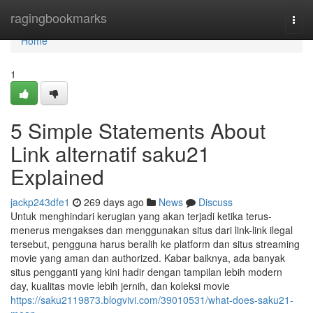
Home
ragingbookmarks
Togg
navi
Home
1
5 Simple Statements About
Link alternatif saku21
Explained
jackp243dfe1
269 days ago
News
Discuss
Untuk menghindari kerugian yang akan terjadi ketika terus-
menerus mengakses dan menggunakan situs dari link-link ilegal
tersebut, pengguna harus beralih ke platform dan situs streaming
movie yang aman dan authorized. Kabar baiknya, ada banyak
situs pengganti yang kini hadir dengan tampilan lebih modern
day, kualitas movie lebih jernih, dan koleksi movie
https://saku2119873.blogvivi.com/39010531/what-does-saku21-