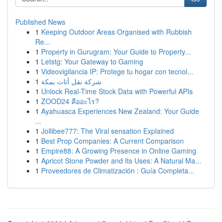
Published News
1
Keeping Outdoor Areas Organised with Rubbish
Re...
1
Property in Gurugram: Your Guide to Property...
1
Letstg: Your Gateway to Gaming
1
Videovigilancia IP: Protege tu hogar con tecnol...
1
شركة نقل أثاث بمكة
1
Unlock Real-Time Stock Data with Powerful APIs
1
ZOOD24 คืออะไร?
1
Ayahuasca Experiences New Zealand: Your Guide
...
1
Jollibee777: The Viral sensation Explained
1
Best Prop Companies: A Current Comparison
1
Empire88: A Growing Presence in Online Gaming
1
Apricot Stone Powder and Its Uses: A Natural Ma...
1
Proveedores de Climatización : Guía Completa...