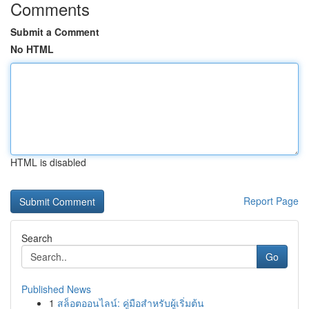
Comments
Submit a Comment
No HTML
HTML is disabled
Report Page
Search
Go
Published News
1
สล็อตออนไลน์: คู่มือสำหรับผู้เริ่มต้น