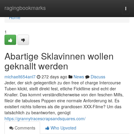
Home
ragingbookmarks
Togg
navi
Home
1
Abartige Sklavinnen wollen
geknallt werden
michaelt654anl7
272 days ago
News
Discuss
Jeder, der sich gelegentlich zu den free of charge Intercourse
Tuben klickt, stellt direkt fest, etliche Fickfilme sind echt der
Knaller. Das kommt verständlicherweise von den feschen Milfs,
fileür die tabuloses Poppen eine normale Anforderung ist. Es
existiert nichts tolleres als die grandiosen XXX-Filme? Um das
tatsächlich zu beantworten, genügt
https://grannytracescrapsandsquares.com/
Comments
Who Upvoted