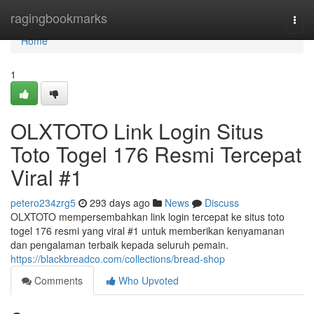
Home
ragingbookmarks
Togg
navi
Home
1
OLXTOTO Link Login Situs
Toto Togel 176 Resmi Tercepat
Viral #1
petero234zrg5
293 days ago
News
Discuss
OLXTOTO mempersembahkan link login tercepat ke situs toto
togel 176 resmi yang viral #1 untuk memberikan kenyamanan
dan pengalaman terbaik kepada seluruh pemain.
https://blackbreadco.com/collections/bread-shop
Comments
Who Upvoted