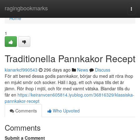
Home
ragingbookmarks
Togg
navi
Home
1
Traditionella Pannkakor Recept
kianarkcf990543
296 days ago
News
Discuss
För att bered dessa godis pannkakor, börjar du med att röra ihop
en mjukt smör och socker. Häll i ägg, ett och vispa tills det är
jämn. Rör ihop i mjöl, och för med varmt vätska. Blandar tills du
får en
https://keiranvcen605814.iyublog.com/36816329/klassiska-
pannkakor-recept
Comments
Who Upvoted
Comments
Submit a Comment