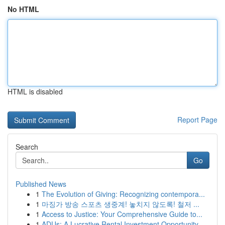
No HTML
HTML is disabled
Report Page
Search
Go
Published News
1
The Evolution of Giving: Recognizing contempora...
1
마징가 방송 스포츠 생중계! 놓치지 않도록! 철저 ...
1
Access to Justice: Your Comprehensive Guide to...
1
ADUs: A Lucrative Rental Investment Opportunity