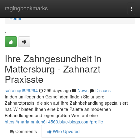
Home
ragingbookmarks
Togg
navi
Home
1
Ihre Zahngesundheit in
Mattersburg - Zahnarzt
Praxisste
sairaluqd829294
299 days ago
News
Discuss
In den umliegenden Gemeinden finden Sie unsere
Zahnarztpraxis, die sich auf Ihre Zahnbehandlung spezialisiert
hat. Wir bieten Ihnen eine breite Palette an modernen
Behandlungen und legen großen Wert auf eine
https://mariammtun614560.blue-blogs.com/profile
Comments
Who Upvoted