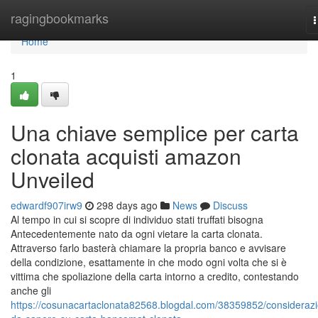
Home
ragingbookmarks
n
Home
1
Una chiave semplice per carta
clonata acquisti amazon
Unveiled
edwardf907irw9
298 days ago
News
Discuss
Al tempo in cui si scopre di individuo stati truffati bisogna
Antecedentemente nato da ogni vietare la carta clonata.
Attraverso farlo basterà chiamare la propria banco e avvisare
della condizione, esattamente in che modo ogni volta che si è
vittima che spoliazione della carta intorno a credito, contestando
anche gli
https://cosunacartaclonata82568.blogdal.com/38359852/considerazi