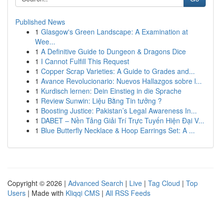
Published News
1
Glasgow's Green Landscape: A Examination at
Wee...
1
A Definitive Guide to Dungeon & Dragons Dice
1
I Cannot Fulfill This Request
1
Copper Scrap Varieties: A Guide to Grades and...
1
Avance Revolucionario: Nuevos Hallazgos sobre l...
1
Kurdisch lernen: Dein Einstieg in die Sprache
1
Review Sunwin: Liệu Bằng Tin tưởng ?
1
Boosting Justice: Pakistan’s Legal Awareness In...
1
DABET – Nền Tảng Giải Trí Trực Tuyến Hiện Đại V...
1
Blue Butterfly Necklace & Hoop Earrings Set: A ...
Copyright © 2026 |
Advanced Search
|
Live
|
Tag Cloud
|
Top
Users
| Made with
Kliqqi CMS
|
All RSS Feeds