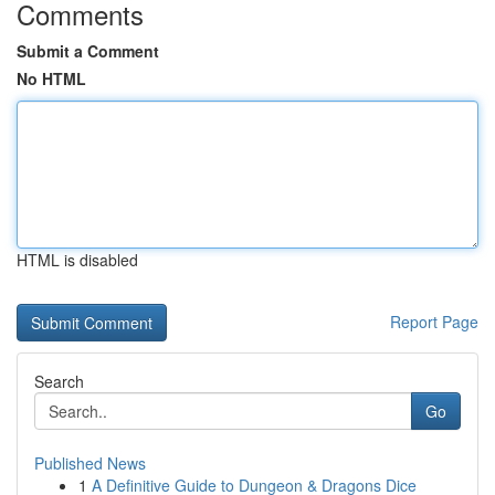
Comments
Submit a Comment
No HTML
HTML is disabled
Report Page
Search
Go
Published News
1
A Definitive Guide to Dungeon & Dragons Dice