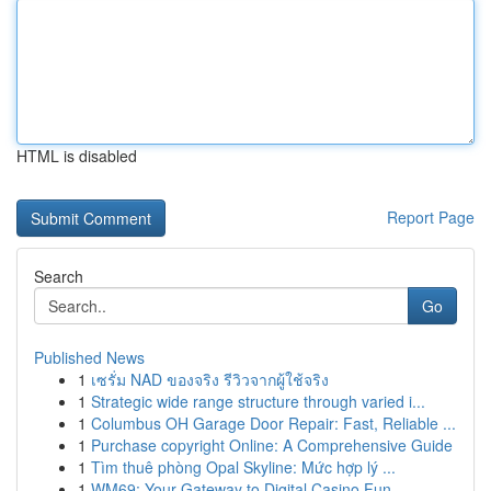
HTML is disabled
Report Page
Search
Go
Published News
1
เซรั่ม NAD ของจริง รีวิวจากผู้ใช้จริง
1
Strategic wide range structure through varied i...
1
Columbus OH Garage Door Repair: Fast, Reliable ...
1
Purchase copyright Online: A Comprehensive Guide
1
Tìm thuê phòng Opal Skyline: Mức hợp lý ...
1
WM69: Your Gateway to Digital Casino Fun