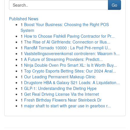
Go
Published News
1
Boost Your Business: Choosing the Right POS
System
1
How to Choose Fishkill Paving Contractor for Pr...
1
The Rise of AI Girlfriends: Connection or Illus...
1
RandM Tornado 10000 : La Pod Pré-rempli U...
1
Vaststellingsovereenkomst controleren: Waarom h...
1
A Future of Streaming Providers: Predicti...
1
Ninja Double Oven Pro Smart XL: Is It Worth Buy...
1
Top Crypto Esports Betting Sites: Our 2024 Anal...
1
Our Leading Permanent Makeup Clinic
1
Drugstore HBA & Galaxy S21 Loads: A Liquidation...
1
GLP-1: Understanding the Dieting Hype
1
Get Real Driving License Via the Internet
1
Fresh Birthday Flowers Near Steinbeck Dr
1
major shaft to start with gear use in gearbox r...