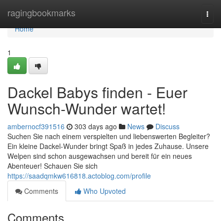
Home
ragingbookmarks
Togg
navi
Home
1
Dackel Babys finden - Euer
Wunsch-Wunder wartet!
ambernocf391516
303 days ago
News
Discuss
Suchen Sie nach einem verspielten und liebenswerten Begleiter?
Ein kleine Dackel-Wunder bringt Spaß in jedes Zuhause. Unsere
Welpen sind schon ausgewachsen und bereit für ein neues
Abenteuer! Schauen Sie sich
https://saadqmkw616818.actoblog.com/profile
Comments
Who Upvoted
Comments