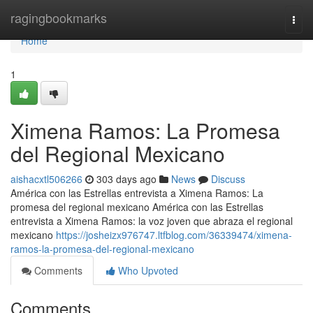
Home
ragingbookmarks
Togg
navi
Home
1
Ximena Ramos: La Promesa
del Regional Mexicano
aishacxtl506266
303 days ago
News
Discuss
América con las Estrellas entrevista a Ximena Ramos: La
promesa del regional mexicano América con las Estrellas
entrevista a Ximena Ramos: la voz joven que abraza el regional
mexicano
https://josheizx976747.ltfblog.com/36339474/ximena-
ramos-la-promesa-del-regional-mexicano
Comments
Who Upvoted
Comments