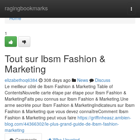
Home
ragingbookmarks
Togg
navi
Home
1
Tout sur Ibsm Fashion &
Marketing
elizabethoq6384
308 days ago
News
Discuss
Le meilleur côté de Ibsm Fashion & Marketing Table of
ContentsNouvelle carte étape par étape pour Ibsm Fashion &
MarketingFaits peu connus sur Ibsm Fashion & Marketing.Une
arme secrète pour Ibsm Fashion & MarketingIndicateurs sur Ibsm
Fashion & Marketing que vous devez connaîtreComment Ibsm
Fashion & Marketing peut vous faire
https://griffinheasz.ambien-
blog.com/44366302/le-plus-grand-guide-de-ibsm-fashion-
marketing
Comments
Who Upvoted