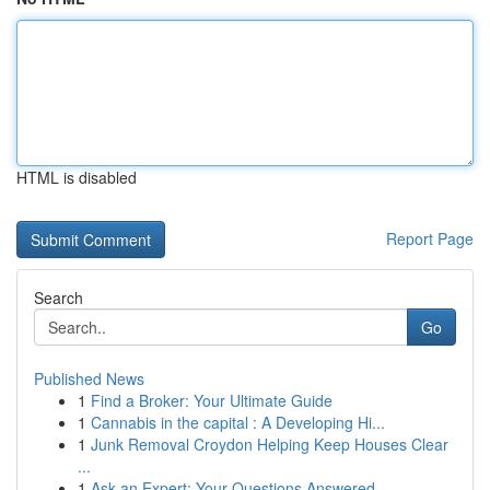
HTML is disabled
Report Page
Search
Go
Published News
1
Find a Broker: Your Ultimate Guide
1
Cannabis in the capital : A Developing Hi...
1
Junk Removal Croydon Helping Keep Houses Clear
...
1
Ask an Expert: Your Questions Answered