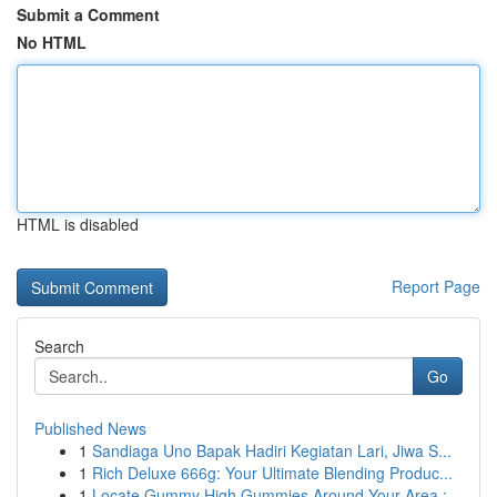
Submit a Comment
No HTML
HTML is disabled
Report Page
Search
Go
Published News
1
Sandiaga Uno Bapak Hadiri Kegiatan Lari, Jiwa S...
1
Rich Deluxe 666g: Your Ultimate Blending Produc...
1
Locate Gummy High Gummies Around Your Area :