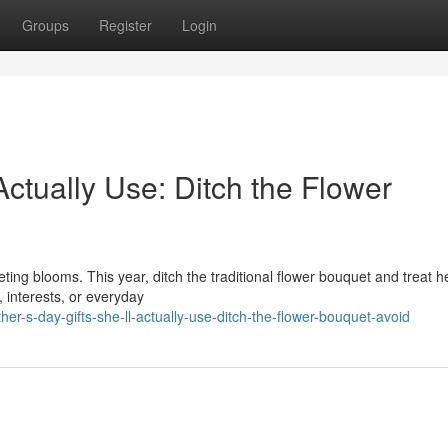
Groups
Register
Login
Actually Use: Ditch the Flower
ting blooms. This year, ditch the traditional flower bouquet and treat h
, interests, or everyday
-s-day-gifts-she-ll-actually-use-ditch-the-flower-bouquet-avoid