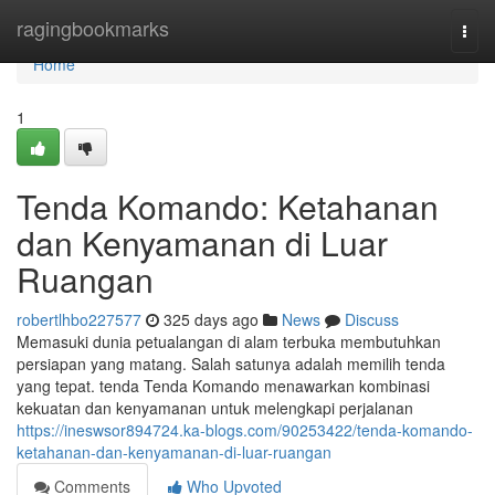
Home
ragingbookmarks
Togg
navi
Home
1
Tenda Komando: Ketahanan
dan Kenyamanan di Luar
Ruangan
robertlhbo227577
325 days ago
News
Discuss
Memasuki dunia petualangan di alam terbuka membutuhkan
persiapan yang matang. Salah satunya adalah memilih tenda
yang tepat. tenda Tenda Komando menawarkan kombinasi
kekuatan dan kenyamanan untuk melengkapi perjalanan
https://ineswsor894724.ka-blogs.com/90253422/tenda-komando-
ketahanan-dan-kenyamanan-di-luar-ruangan
Comments
Who Upvoted