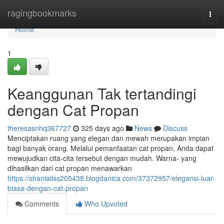
Home
ragingbookmarks
Togg
navi
Home
1
Keanggunan Tak tertandingi
dengan Cat Propan
theresasnhq367727
325 days ago
News
Discuss
Menciptakan ruang yang elegan dan mewah merupakan impian
bagi banyak orang. Melalui pemanfaatan cat propan, Anda dapat
mewujudkan cita-cita tersebut dengan mudah. Warna- yang
dihasilkan dari cat propan menawarkan
https://shanialiss205438.blogdanica.com/37372957/elegansi-luar-
biasa-dengan-cat-propan
Comments
Who Upvoted