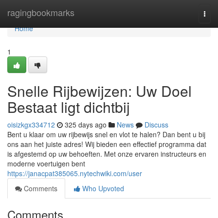
Home
ragingbookmarks
Togg
navi
Home
1
Snelle Rijbewijzen: Uw Doel
Bestaat ligt dichtbij
oisizkgx334712
325 days ago
News
Discuss
Bent u klaar om uw rijbewijs snel en vlot te halen? Dan bent u bij
ons aan het juiste adres! Wij bieden een effectief programma dat
is afgestemd op uw behoeften. Met onze ervaren instructeurs en
moderne voertuigen bent
https://janacpat385065.nytechwiki.com/user
Comments
Who Upvoted
Comments