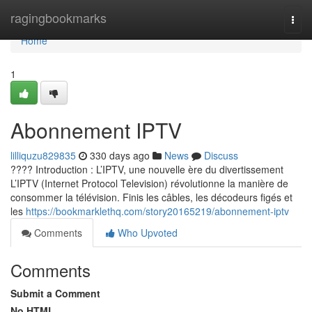
Home
ragingbookmarks
Togg
navi
Home
1
Abonnement IPTV
lilliquzu829835
330 days ago
News
Discuss
???? Introduction : L’IPTV, une nouvelle ère du divertissement
L’IPTV (Internet Protocol Television) révolutionne la manière de
consommer la télévision. Finis les câbles, les décodeurs figés et
les
https://bookmarklethq.com/story20165219/abonnement-iptv
Comments
Who Upvoted
Comments
Submit a Comment
No HTML