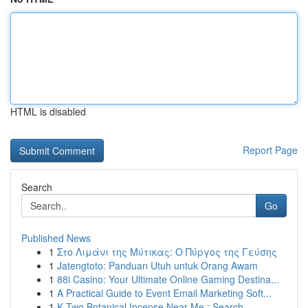
HTML is disabled
Report Page
Search
Go
Published News
1
Στο Λιμάνι της Μύτικας: Ο Πύργος της Γεύσης
1
Jatengtoto: Panduan Utuh untuk Orang Awam
1
88i Casino: Your Ultimate Online Gaming Destina...
1
A Practical Guide to Event Email Marketing Soft...
1
K Two Botanical Incense Near Me : Search...