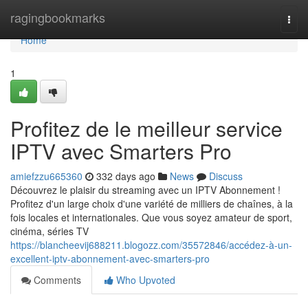
Home
ragingbookmarks
Togg
navi
Home
1
Profitez de le meilleur service
IPTV avec Smarters Pro
amiefzzu665360
332 days ago
News
Discuss
Découvrez le plaisir du streaming avec un IPTV Abonnement !
Profitez d'un large choix d'une variété de milliers de chaînes, à la
fois locales et internationales. Que vous soyez amateur de sport,
cinéma, séries TV
https://blancheevij688211.blogozz.com/35572846/accédez-à-un-
excellent-iptv-abonnement-avec-smarters-pro
Comments
Who Upvoted