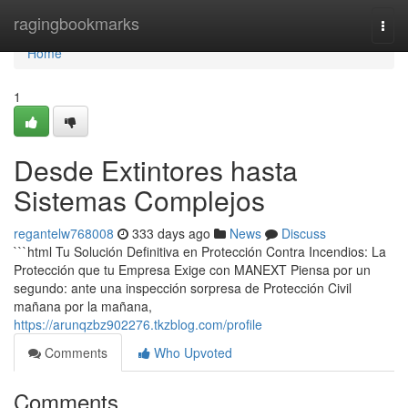
Home
ragingbookmarks
Togg
navi
Home
1
Desde Extintores hasta
Sistemas Complejos
regantelw768008
333 days ago
News
Discuss
```html Tu Solución Definitiva en Protección Contra Incendios: La
Protección que tu Empresa Exige con MANEXT Piensa por un
segundo: ante una inspección sorpresa de Protección Civil
mañana por la mañana,
https://arunqzbz902276.tkzblog.com/profile
Comments
Who Upvoted
Comments