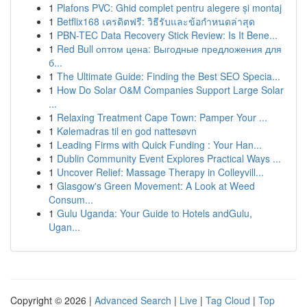
1
Plafons PVC: Ghid complet pentru alegere și montaj
1
Betflix168 เครดิตฟรี: วิธีรับและข้อกำหนดล่าสุด
1
PBN-TEC Data Recovery Stick Review: Is It Bene...
1
Red Bull оптом цена: Выгодные предложения для
б...
1
The Ultimate Guide: Finding the Best SEO Specia...
1
How Do Solar O&M Companies Support Large Solar
...
1
Relaxing Treatment Cape Town: Pamper Your ...
1
Kølemadras til en god nattesøvn
1
Leading Firms with Quick Funding : Your Han...
1
Dublin Community Event Explores Practical Ways ...
1
Uncover Relief: Massage Therapy in Colleyvill...
1
Glasgow's Green Movement: A Look at Weed
Consum...
1
Gulu Uganda: Your Guide to Hotels andGulu,
Ugan...
Copyright © 2026 |
Advanced Search
|
Live
|
Tag Cloud
|
Top