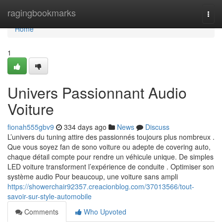
Home
ragingbookmarks
Togg
navi
Home
1
Univers Passionnant Audio
Voiture
fionah555gbv9
334 days ago
News
Discuss
L’univers du tuning attire des passionnés toujours plus nombreux .
Que vous soyez fan de sono voiture ou adepte de covering auto,
chaque détail compte pour rendre un véhicule unique. De simples
LED voiture transforment l’expérience de conduite . Optimiser son
système audio Pour beaucoup, une voiture sans ampli
https://showerchair92357.creacionblog.com/37013566/tout-
savoir-sur-style-automobile
Comments
Who Upvoted