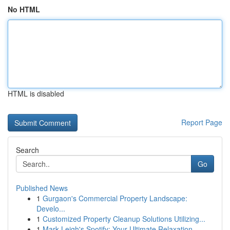
No HTML
HTML is disabled
Report Page
Search
Go
Published News
1
Gurgaon's Commercial Property Landscape:
Develo...
1
Customized Property Cleanup Solutions Utilizing...
1
Mark Leigh's Spotify: Your Ultimate Relaxation ...