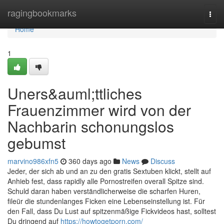
Home
ragingbookmarks
Togg
navi
Home
1
Uners&auml;ttliches
Frauenzimmer wird von der
Nachbarin schonungslos
gebumst
marvino986xfn5
360 days ago
News
Discuss
Jeder, der sich ab und an zu den gratis Sextuben klickt, stellt auf
Anhieb fest, dass rapidly alle Pornostreifen overall Spitze sind.
Schuld daran haben verständlicherweise die scharfen Huren,
fileür die stundenlanges Ficken eine Lebenseinstellung ist. Für
den Fall, dass Du Lust auf spitzenmäßige Fickvideos hast, solltest
Du dringend auf
https://howtogetporn.com/