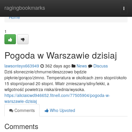
Home
ragingbookmarks
Togg
navi
Home
1
Pogoda w Warszawie dzisiaj
lawsonteyx663949
362 days ago
News
Discuss
Dziś słonecznie/chmurne/deszczowo będzie
pięknie/gorąco/zimno. Temperatura w okolicach zero stopni/około
15 stopni/ponad 20 stopni. Wiatr zmieszany/silny/lekki, a
wilgotność powietrza niska/średnia/wysoka.
https://aliciaicwd946652.fitnell.com/77505904/pogoda-w-
warszawie-dzisiaj
Comments
Who Upvoted
Comments