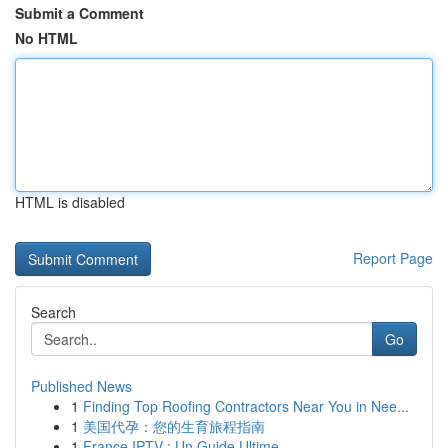
Submit a Comment
No HTML
HTML is disabled
Report Page
Search
Go
Published News
1
Finding Top Roofing Contractors Near You in Nee...
1
美国代孕：您的生育旅程指南
1
France IPTV : Un Guide Ultime