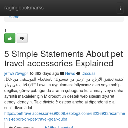
Home
ragingbookmarks
Togg
navi
Home
1
5 Simple Statements About pet
travel accessories Explained
jeffw975wgp4
362 days ago
News
Discuss
كيفية تحقيق الأرباح من "ريلز من فيسبوك" باستخدام الموسيقى من خلال
"الإعلانات في ريلز" Lawnım uygulaması ihtiyacınız olan şeye sahip
değilse, görev çubuğunda arama çubuğunu kullanmayı veya daha
ayrıntılı makaleler için Microsoft'un destek web sitesini ziyaret
etmeyi deneyin. Tale divieto è esteso anche ai dipendenti e ai
soci, diversi dai
https://pettravelaccessories90009.ezblogz.com/68236933/examine-
this-report-on-pet-travel-gear-dubai
Comments
Who Upvoted