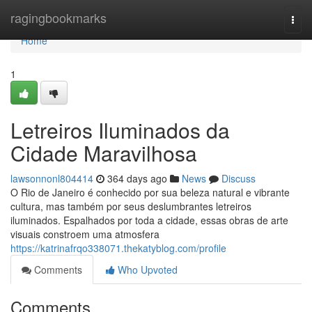
Home
ragingbookmarks
Togg
navi
Home
1
Letreiros Iluminados da
Cidade Maravilhosa
lawsonnonl804414
364 days ago
News
Discuss
O Rio de Janeiro é conhecido por sua beleza natural e vibrante
cultura, mas também por seus deslumbrantes letreiros
iluminados. Espalhados por toda a cidade, essas obras de arte
visuais constroem uma atmosfera
https://katrinafrqo338071.thekatyblog.com/profile
Comments
Who Upvoted
Comments