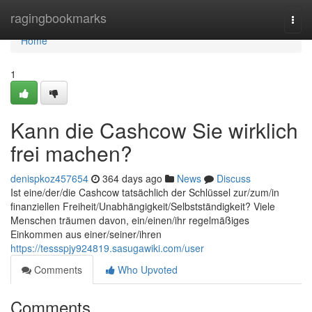
Home
ragingbookmarks
Togg
navi
Home
1
Kann die Cashcow Sie wirklich
frei machen?
denispkoz457654
364 days ago
News
Discuss
Ist eine/der/die Cashcow tatsächlich der Schlüssel zur/zum/in
finanziellen Freiheit/Unabhängigkeit/Selbstständigkeit? Viele
Menschen träumen davon, ein/einen/ihr regelmäßiges
Einkommen aus einer/seiner/ihren
https://tessspjy924819.sasugawiki.com/user
Comments
Who Upvoted
Comments