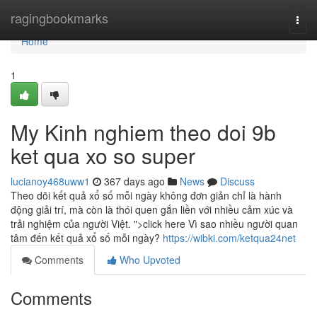
Home
ragingbookmarks
Togg
navi
Home
1
My Kinh nghiem theo doi 9b
ket qua xo so super
lucianoy468uww1
367 days ago
News
Discuss
Theo dõi kết quả xổ số mỗi ngày không đơn giản chỉ là hành
động giải trí, mà còn là thói quen gắn liền với nhiều cảm xúc và
trải nghiệm của người Việt. ">click here Vì sao nhiều người quan
tâm đến kết quả xổ số mỗi ngày?
https://wibki.com/ketqua24net
Comments
Who Upvoted
Comments