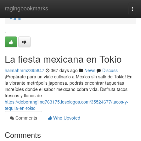
Home
ragingbookmarks
Togg
navi
Home
1
La fiesta mexicana en Tokio
haimahmmz395847
367 days ago
News
Discuss
¡Prepárate para un viaje culinario a México sin salir de Tokio! En
la vibrante metrópolis japonesa, podrás encontrar taquerías
increíbles donde el sabor mexicano cobra vida. Disfruta tacos
frescos y llenos de
https://deborahgimq763175.losblogos.com/35524677/tacos-y-
tequila-en-tokio
Comments
Who Upvoted
Comments