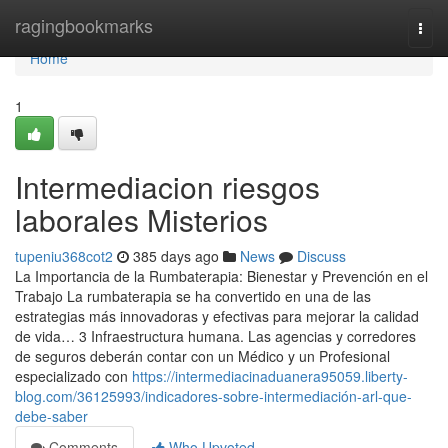
Home
ragingbookmarks
Togg
navi
Home
1
Intermediacion riesgos
laborales Misterios
tupeniu368cot2
385 days ago
News
Discuss
La Importancia de la Rumbaterapia: Bienestar y Prevención en el
Trabajo La rumbaterapia se ha convertido en una de las
estrategias más innovadoras y efectivas para mejorar la calidad
de vida… 3 Infraestructura humana. Las agencias y corredores
de seguros deberán contar con un Médico y un Profesional
especializado con
https://intermediacinaduanera95059.liberty-
blog.com/36125993/indicadores-sobre-intermediación-arl-que-
debe-saber
Comments
Who Upvoted