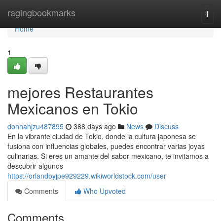
Home
ragingbookmarks
Togg
navi
Home
1
mejores Restaurantes
Mexicanos en Tokio
donnahjzu487895
388 days ago
News
Discuss
En la vibrante ciudad de Tokio, donde la cultura japonesa se
fusiona con influencias globales, puedes encontrar varias joyas
culinarias. Si eres un amante del sabor mexicano, te invitamos a
descubrir algunos
https://orlandoyjpe929229.wikiworldstock.com/user
Comments
Who Upvoted
Comments