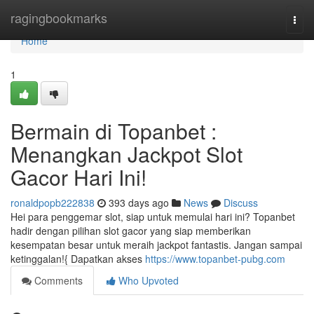
Home
ragingbookmarks
Togg
navi
Home
1
Bermain di Topanbet :
Menangkan Jackpot Slot
Gacor Hari Ini!
ronaldpopb222838
393 days ago
News
Discuss
Hei para penggemar slot, siap untuk memulai hari ini? Topanbet
hadir dengan pilihan slot gacor yang siap memberikan
kesempatan besar untuk meraih jackpot fantastis. Jangan sampai
ketinggalan!{ Dapatkan akses
https://www.topanbet-pubg.com
Comments
Who Upvoted