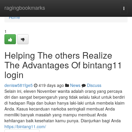
Home
ragingbookmarks
Togg
navi
Home
1
Helping The others Realize
The Advantages Of bintang11
login
denisw581fge5
419 days ago
News
Discuss
Selain ini, eleven November wanita adalah orang yang percaya
diri dan sangat berpengaruh yang tidak selalu takut untuk berdiri
di hadapan Raja dan bukan hanya laki-laki untuk membela klaim
Anda. Kasus kecanduan narkoba seringkali membuat Anda
memiliki banyak masalah yang mampu membuat Anda
kehilangan baik kesehatan kamu punya. Dianjurkan bagi Anda
https://bintang11.com/