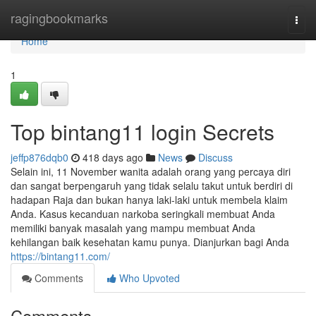
Home
ragingbookmarks
Togg
navi
Home
1
Top bintang11 login Secrets
jeffp876dqb0
418 days ago
News
Discuss
Selain ini, 11 November wanita adalah orang yang percaya diri
dan sangat berpengaruh yang tidak selalu takut untuk berdiri di
hadapan Raja dan bukan hanya laki-laki untuk membela klaim
Anda. Kasus kecanduan narkoba seringkali membuat Anda
memiliki banyak masalah yang mampu membuat Anda
kehilangan baik kesehatan kamu punya. Dianjurkan bagi Anda
https://bintang11.com/
Comments
Who Upvoted
Comments