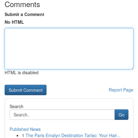
Comments
Submit a Comment
No HTML
HTML is disabled
Report Page
Search
Go
Published News
1
The Paris Emalyn Destination Tarlac: Your Hair...