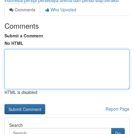
indonesia-persija-persebaya-arema-dan-persib-siap-beraksi
Comments
Who Upvoted
Comments
Submit a Comment
No HTML
HTML is disabled
Report Page
Search
Go