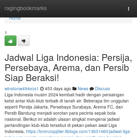
Home
ragingbookmarks
Togg
navi
Home
1
Jadwal Liga Indonesia: Persija,
Persebaya, Arema, dan Persib
Siap Beraksi!
winstonw494ezs1
453 days ago
News
Discuss
Liga Indonesia musim 2024 kembali hadir dengan persaingan
ketat antar klub-klub terbaik di tanah air. Beberapa tim unggulan
seperti Persija Jakarta, Persebaya Surabaya, Arema FC, dan
Persib Bandung menjadi sorotan para pecinta sepak bola
nasional. Berikut ini adalah ulasan singkat mengenai jadwal
pertandingan klub-klub tersebut di pekan-pekan awal Liga
Indonesia.
https://lorenzopjdwr.ttblogs.com/13631460/jadwal-liga-