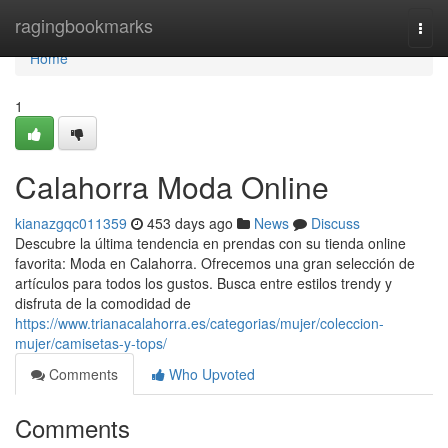
Home
ragingbookmarks
Togg
navi
Home
1
Calahorra Moda Online
kianazgqc011359
453 days ago
News
Discuss
Descubre la última tendencia en prendas con su tienda online
favorita: Moda en Calahorra. Ofrecemos una gran selección de
artículos para todos los gustos. Busca entre estilos trendy y
disfruta de la comodidad de
https://www.trianacalahorra.es/categorias/mujer/coleccion-
mujer/camisetas-y-tops/
Comments
Who Upvoted
Comments