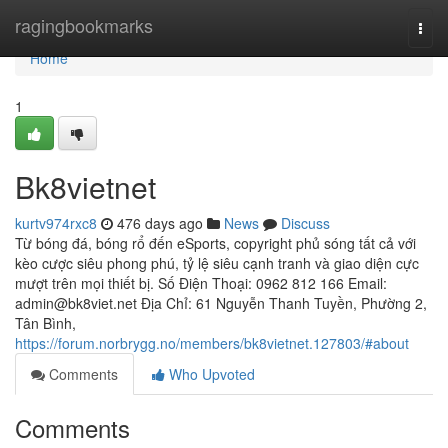
Home
ragingbookmarks
Togg
navi
Home
1
Bk8vietnet
kurtv974rxc8
476 days ago
News
Discuss
Từ bóng đá, bóng rổ đến eSports, copyright phủ sóng tất cả với
kèo cược siêu phong phú, tỷ lệ siêu cạnh tranh và giao diện cực
mượt trên mọi thiết bị. Số Điện Thoại: 0962 812 166 Email:
admin@bk8viet.net
Địa Chỉ: 61 Nguyễn Thanh Tuyền, Phường 2,
Tân Bình,
https://forum.norbrygg.no/members/bk8vietnet.127803/#about
Comments
Who Upvoted
Comments