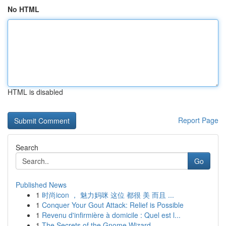
No HTML
HTML is disabled
Report Page
Search
Go
Published News
1
时尚icon ， 魅力妈咪 这位 都很 美 而且 ...
1
Conquer Your Gout Attack: Relief is Possible
1
Revenu d'infirmière à domicile : Quel est l...
1
The Secrets of the Gnome Wizard