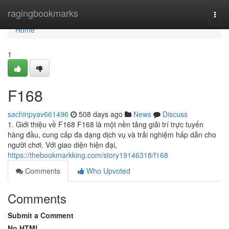
Home
ragingbookmarks
Togg
navi
Home
1
F168
sachinpyav661496
508 days ago
News
Discuss
1. Giới thiệu về F168 F168 là một nền tảng giải trí trực tuyến
hàng đầu, cung cấp đa dạng dịch vụ và trải nghiệm hấp dẫn cho
người chơi. Với giao diện hiện đại,
https://thebookmarkking.com/story19146318/f168
Comments
Who Upvoted
Comments
Submit a Comment
No HTML