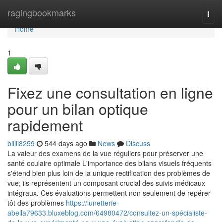
Home
ragingbookmarks
Togg
navi
Home
1
Fixez une consultation en ligne
pour un bilan optique
rapidement
billii8259
544 days ago
News
Discuss
La valeur des examens de la vue réguliers pour préserver une
santé oculaire optimale L'importance des bilans visuels fréquents
s'étend bien plus loin de la unique rectification des problèmes de
vue; ils représentent un composant crucial des suivis médicaux
intégraux. Ces évaluations permettent non seulement de repérer
tôt des problèmes
https://lunetterie-
abella79633.bluxeblog.com/64980472/consultez-un-spécialiste-