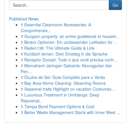
Go
Published News
1
Essential Cleanroom Accessories: A
Comprehensiv...
1
Gurgaon property: an entire guidebook to househ...
1
Binäre Optionen: Ein umfassender Leitfaden für ...
1
Raden138: The Ultimate Guide & Link
1
Kurdisch lernen: Dein Einstieg in die Sprache
1
Receptor Duosat: Tudo o que você precisa conh...
1
Memahami Jaringan Galvanis: Keunggulan dan
Pen...
1
Óculos de Sol: Guia Completo para o Verão
1
Bay Area Home Cleaning: Gleaming Rooms
1
Seasonal traits Highlight on vacation Costumes ...
1
Luxurious Treatment in Umhlanga: Deep
Rejuvenat...
1
Tampa Bond Payment Options & Cost
1
Better Waste Management Starts with Inner West ...